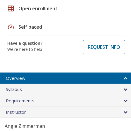
grid_on
Open enrollment
speed
Self paced
Have a question?
REQUEST INFO
We're here to help
Overview
Syllabus
Requirements
Instructor
Angie Zimmerman