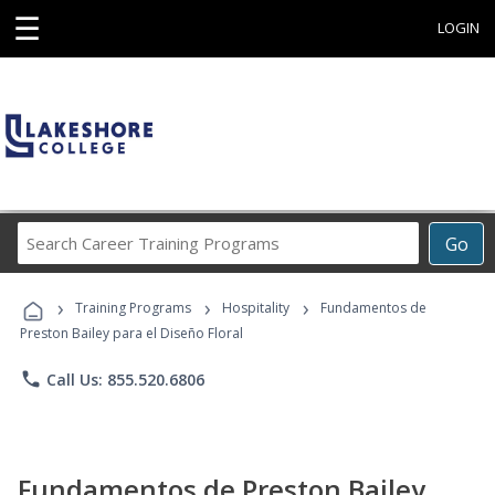
☰
LOGIN
Search
Go
Career
Training
›
›
›
Programs
Training Programs
Hospitality
Fundamentos de
Preston Bailey para el Diseño Floral
phone
Call Us: 855.520.6806
Fundamentos de Preston Bailey