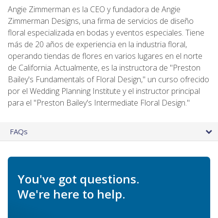
Angie Zimmerman es la CEO y fundadora de Angie
Zimmerman Designs, una firma de servicios de diseño
floral especializada en bodas y eventos especiales. Tiene
más de 20 años de experiencia en la industria floral,
operando tiendas de flores en varios lugares en el norte
de California. Actualmente, es la instructora de "Preston
Bailey's Fundamentals of Floral Design," un curso ofrecido
por el Wedding Planning Institute y el instructor principal
para el "Preston Bailey's Intermediate Floral Design."
FAQs
You've got questions.
We're here to help.