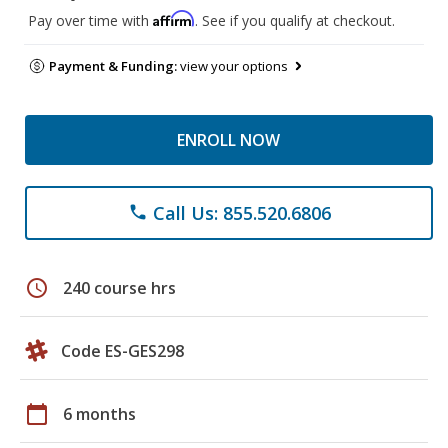
Affirm
Pay over time with
. See if you qualify at checkout.
Payment & Funding:
view your options
ENROLL NOW
Call Us: 855.520.6806
phone
schedule
240 course hrs
Code ES-GES298
calendar_today
6 months